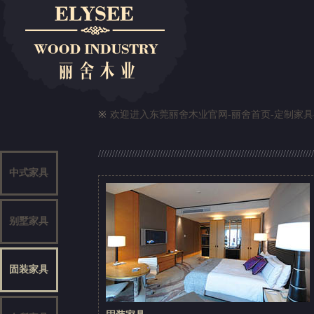
※
欢迎进入东莞丽舍木业官网-
丽舍首页
-
定制家具
中式家具
别墅家具
固装家具